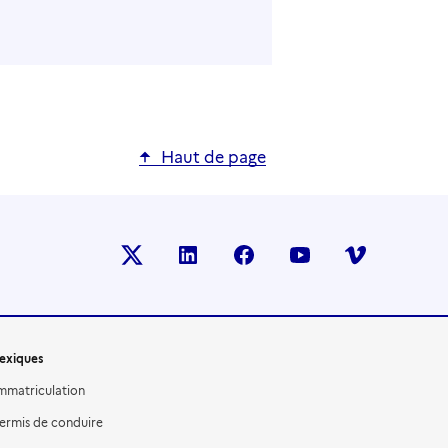
Haut de page
X (anciennement TWITTER)
LINKEDIN
FACEBOOK
YOUTUBE
VIMEO
exiques
mmatriculation
ermis de conduire