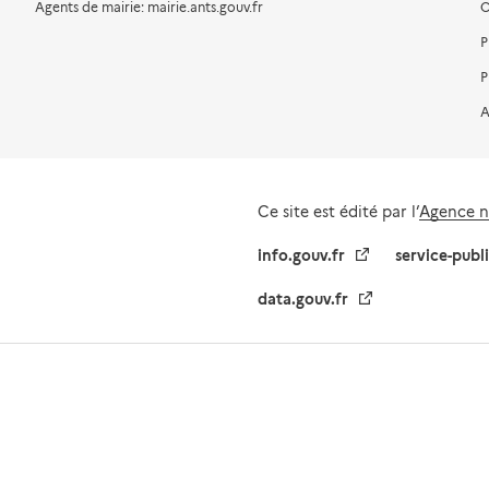
Agents de mairie: mairie.ants.gouv.fr
C
P
P
A
Ce site est édité par l’
Agence na
info.gouv.fr
service-publ
data.gouv.fr