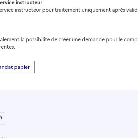
ervice instructeur
rvice instructeur pour traitement uniquement après valida
galement la possibilité de créer une demande pour le com
rentes.
andat papier
 LinkedIn
ger par email
Copier dans le presse-papier