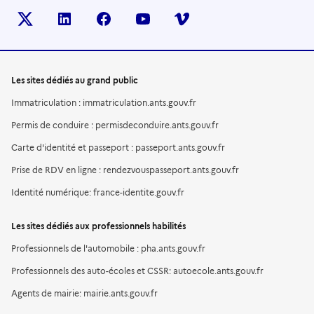
X (anciennement TWITTER)
LINKEDIN
FACEBOOK
YOUTUBE
VIMEO
Les sites dédiés au grand public
Immatriculation : immatriculation.ants.gouv.fr
Permis de conduire : permisdeconduire.ants.gouv.fr
Carte d'identité et passeport : passeport.ants.gouv.fr
Prise de RDV en ligne : rendezvouspasseport.ants.gouv.fr
Identité numérique: france-identite.gouv.fr
Les sites dédiés aux professionnels habilités
Professionnels de l'automobile : pha.ants.gouv.fr
Professionnels des auto-écoles et CSSR: autoecole.ants.gouv.fr
Agents de mairie: mairie.ants.gouv.fr